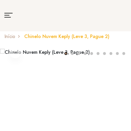
Início
Chinelo Nuvem Keply (Leve 3, Pague 2)
1
2
3
4
5
6
7
8
9
10