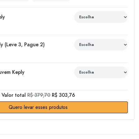
ly
y (Leve 3, Pague 2)
uvem Keply
Valor total
R$ 379,70
R$ 303,76
Quero levar esses produtos